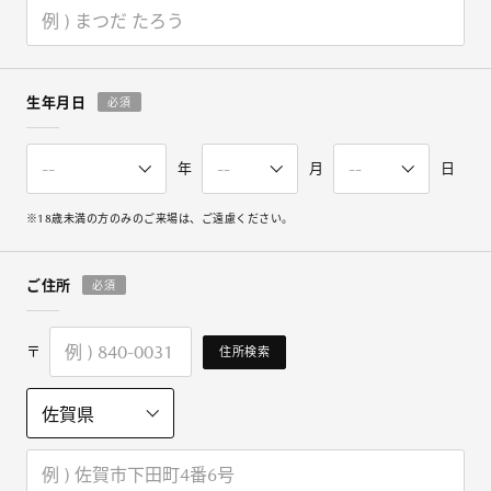
生年月日
必須
年
月
日
※18歳未満の方のみのご来場は、ご遠慮ください。
ご住所
必須
〒
住所検索